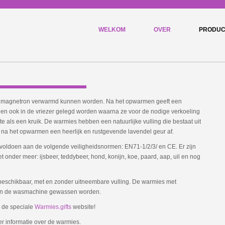
WELKOM
OVER
PRODUC
 een magnetron verwarmd kunnen worden. Na het opwarmen geeft een
en ook in de vriezer gelegd worden waarna ze voor de nodige verkoeling
als een kruik. De warmies hebben een natuurlijke vulling die bestaat uit
na het opwarmen een heerlijk en rustgevende lavendel geur af.
t voldoen aan de volgende veiligheidsnormen: EN71-1/2/3/ en CE. Er zijn
 onder meer: ijsbeer, teddybeer, hond, konijn, koe, paard, aap, uil en nog
 beschikbaar, met en zonder uitneembare vulling. De warmies met
g in de wasmachine gewassen worden.
p de speciale
Warmies.gifts
website!
 informatie over de warmies.